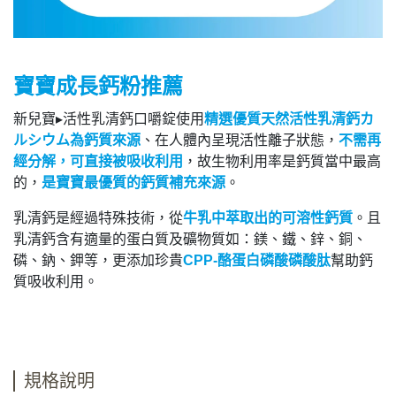
寶寶成長鈣粉推薦
新兒寶▸活性乳清鈣口嚼錠使用
精選優質天然活性乳清鈣カ
ルシウム為鈣質來源
、在人體內呈現活性離子狀態，
不需再
經分解，可直接被吸收利用
，故生物利用率是鈣質當中最高
的，
是寶寶最優質的鈣質補充來源
。
乳清鈣是經過特殊技術，從
牛乳中萃取出的可溶性鈣質
。且
乳清鈣含有適量的蛋白質及礦物質如：鎂、鐵、鋅、銅、
磷、鈉、鉀等，更添加珍貴
CPP-酪蛋白磷酸磷酸肽
幫助鈣
質吸收利用。
規格說明