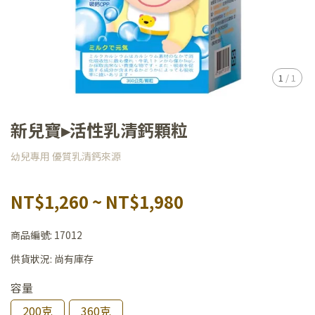
1
/
1
新兒寶▸活性乳清鈣顆粒
幼兒專用 優質乳清鈣來源
NT$1,260
~
NT$1,980
商品編號:
17012
供貨狀況:
尚有庫存
容量
200克
360克