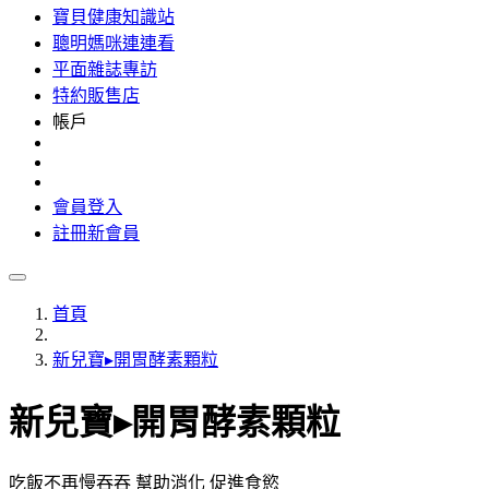
寶貝健康知識站
聰明媽咪連連看
平面雜誌專訪
特約販售店
帳戶
會員登入
註冊新會員
首頁
新兒寶▸開胃酵素顆粒
新兒寶▸開胃酵素顆粒
吃飯不再慢吞吞 幫助消化 促進食慾