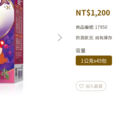
NT$1,200
商品編號:
17950
供貨狀況:
尚有庫存
容量
1公克x45包
加入最愛