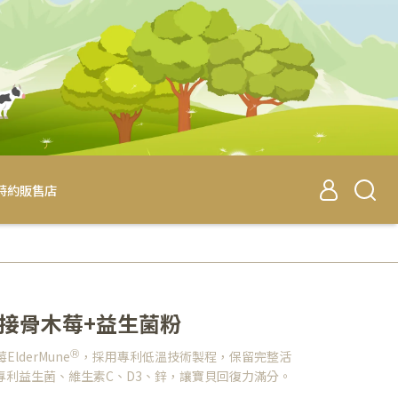
特約販售店
寶貝接骨木莓+益生菌粉
Ⓡ
derMune
，採用專利低溫技術製程，保留完整活
專利益生菌、維生素C、D3、鋅，讓寶貝回復力滿分。