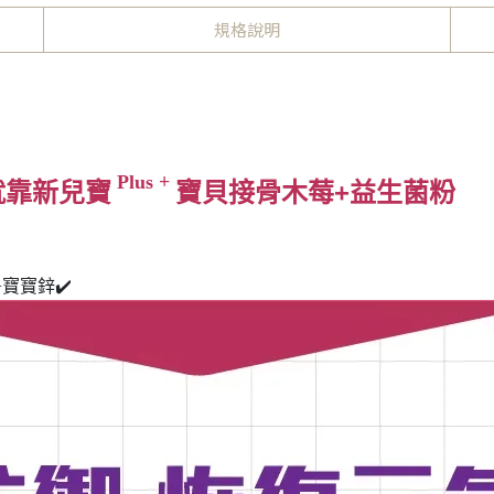
規格說明
Plus +
就靠新兒寶
寶貝接骨木莓+益生菌粉
寶寶鋅✔️