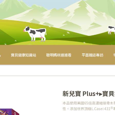
品
寶貝健康知識站
聰明媽咪連連看
平面雜誌專訪
新兒寶 Plus+▸
本品使用美國65倍高濃縮接骨木莓El
Ⓡ
性。添加世界頂級L.Casei 431