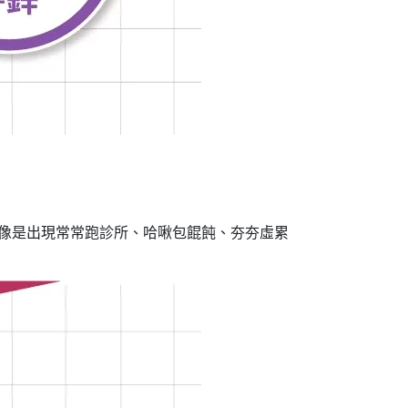
。像是出現常常跑診所、哈啾包餛飩、夯夯虛累