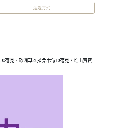
運送方式
00毫克、歐洲草本接骨木莓10毫克，吃出寶寶