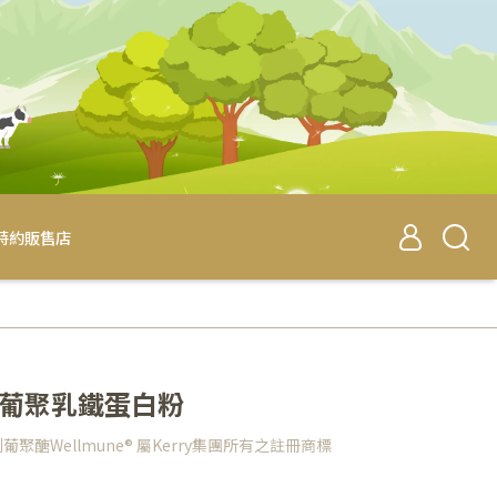
特約販售店
寶貝葡聚乳鐵蛋白粉
利葡聚醣Wellmune® 屬Kerry集團所有之註冊商標