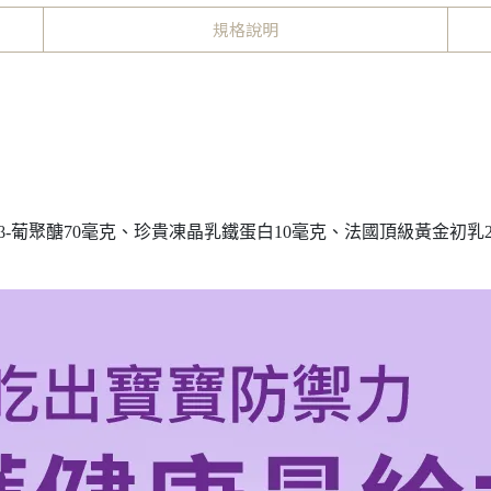
規格說明
-葡聚醣70毫克、珍貴凍晶乳鐵蛋白10毫克、法國頂級黃金初乳2